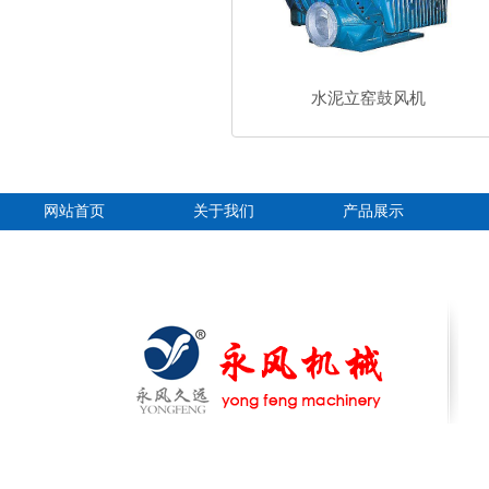
水泥立窑鼓风机
网站首页
关于我们
产品展示
三叶罗茨鼓风机系列