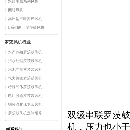
双级串联系列风机
回转风机
高压型三叶罗茨风机
L系列两叶罗茨鼓风机
罗茨风机行业
水产养殖罗茨鼓风机
污水处理罗茨鼓风机
水泥立窑罗茨鼓风机
气力输送罗茨鼓风机
特殊气体罗茨鼓风机
电厂脱硫罗茨鼓风机
循环流化床罗茨风机
双级串联罗茨
罗茨鼓风机定制维修
机，压力也小
联系我们