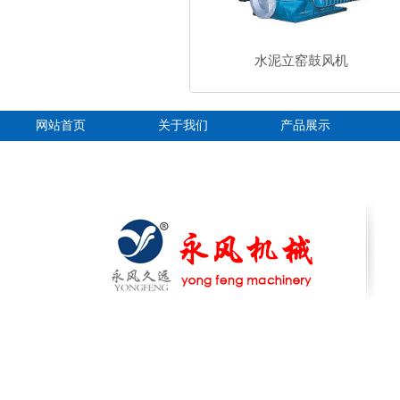
水泥立窑鼓风机
网站首页
关于我们
产品展示
三叶罗茨鼓风机系列