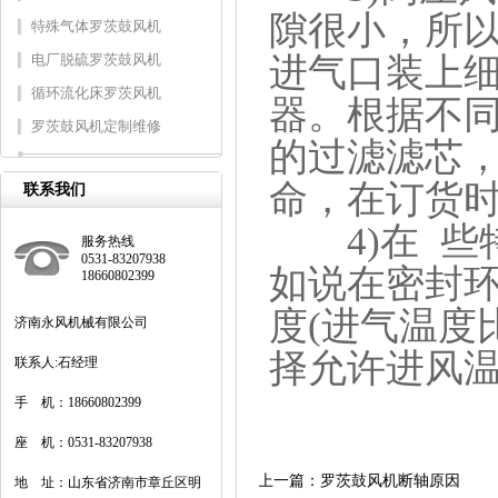
隙很小，所
特殊气体罗茨鼓风机
进气口装上
电厂脱硫罗茨鼓风机
循环流化床罗茨风机
器。根据不
罗茨鼓风机定制维修
的过滤滤芯
命，在订货
联系我们
4)在 些
服务热线
0531-83207938
如说在密封环
18660802399
度(进气温度
济南永风机械有限公司
择允许进风温
联系人:石经理
手 机：18660802399
座 机：0531-83207938
上一篇：
罗茨鼓风机断轴原因
地 址：山东省济南市章丘区明