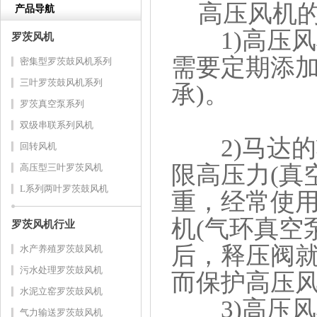
高压风机的
产品导航
1)高压风
罗茨风机
需要定期添加
密集型罗茨鼓风机系列
三叶罗茨鼓风机系列
承)。
罗茨真空泵系列
双级串联系列风机
2)马达的
回转风机
限高压力(真
高压型三叶罗茨风机
L系列两叶罗茨鼓风机
重，经常使
机(气环真空
罗茨风机行业
后，释压阀
水产养殖罗茨鼓风机
污水处理罗茨鼓风机
而保护高压风
水泥立窑罗茨鼓风机
3)高压风
气力输送罗茨鼓风机